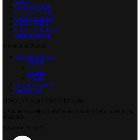
Liên hệ
Công nghệ Digital
Cam kết chất lượng
Chính sách bảo mật
Chính sách đại lý
Chính sách thanh toán
Kiểm tra bảo hành
Sản phẩm và Dịch vụ
Phim cách nhiệt ô tô
Z Series
X Series
M Series
B Series
Phim phản xạ nhiệt
Dán PPF ô tô
CÔNG TY TNHH FYNIC VIỆT NAM
GPKD
0318775908
do Sở kế hoạch Đầu tư TP. Hồ Chí Minh cấp
09-12-2024.
Showroom TP.HCM