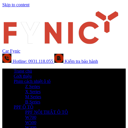
Skip to content
Car Fynic
Hotline: 0931.118.055
Kiểm tra bảo hành
Trang chủ
Giới thiệu
Phim cách nhiệt ô tô
Z Series
X Series
M Series
B Series
PPF Ô TÔ
PPF NỘI THẤT Ô TÔ
W700
W500
W300