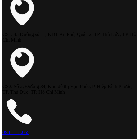
CS1: 43 Đường số 11, KĐT An Phú, Quận 2, TP. Thủ Đức, TP. Hồ
Chí Minh
CS2: Số 2, Đường 34, Khu đô thị Vạn Phúc, P. Hiệp Bình Phước,
TP. Thủ Đức, TP. Hồ Chí Minh
0931.118.055