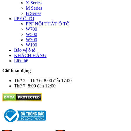
X Series
M Series
B Series
PPF Ô TÔ
PPF NỘI THẤT Ô TÔ
W700
W500
W300
W100
Bảo vệ ô tô
KHÁCH HÀNG
Liên hệ
Giờ hoạt động
Thứ 2 – Thứ 6: 8:00 đến 17:00
Thứ 7: 8:00 đến 12:00