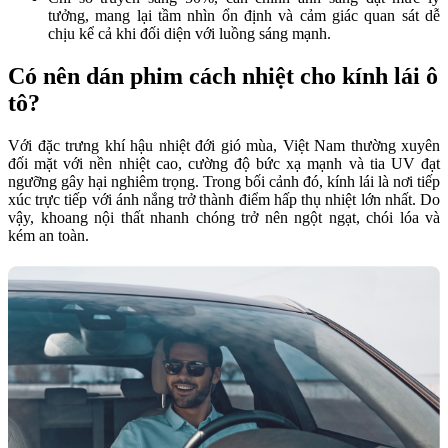
tưởng, mang lại tầm nhìn ổn định và cảm giác quan sát dễ
chịu kể cả khi đối diện với luồng sáng mạnh.
Có nên dán phim cách nhiệt cho kính lái ô
tô?
Với đặc trưng khí hậu nhiệt đới gió mùa, Việt Nam thường xuyên
đối mặt với nền nhiệt cao, cường độ bức xạ mạnh và tia UV đạt
ngưỡng gây hại nghiêm trọng. Trong bối cảnh đó, kính lái là nơi tiếp
xúc trực tiếp với ánh nắng trở thành điểm hấp thụ nhiệt lớn nhất. Do
vậy, khoang nội thất nhanh chóng trở nên ngột ngạt, chói lóa và
kém an toàn.