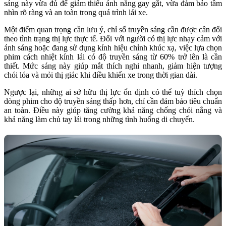
sáng này vừa đủ để giảm thiểu ánh nắng gay gắt, vừa đảm bảo tầm
nhìn rõ ràng và an toàn trong quá trình lái xe.
Một điểm quan trọng cần lưu ý, chỉ số truyền sáng cần được cân đối
theo tình trạng thị lực thực tế. Đối với người có thị lực nhạy cảm với
ánh sáng hoặc đang sử dụng kính hiệu chỉnh khúc xạ, việc lựa chọn
phim cách nhiệt kính lái có độ truyền sáng từ 60% trở lên là cần
thiết. Mức sáng này giúp mắt thích nghi nhanh, giảm hiện tượng
chói lóa và mỏi thị giác khi điều khiển xe trong thời gian dài.
Ngược lại, những ai sở hữu thị lực ổn định có thể tuỳ thích chọn
dòng phim cho độ truyền sáng thấp hơn, chỉ cần đảm bảo tiêu chuẩn
an toàn. Điều này giúp tăng cường khả năng chống chói nắng và
khả năng làm chủ tay lái trong những tình huống di chuyển.