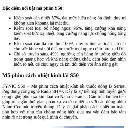
Đặc điểm nổi bật mã phim Y50:
Kiểm soát cản nhiệt 57%, đạt mức hiệu năng ổn định, duy trì
không gian khoang lái mát dịu.
Kiểm soát loại bỏ hồng ngoại 96%, tăng cường khả năng
kiểm soát bức xạ nhiệt, tăng cường năng lực chống nóng tổng
thể.
Kiểm soát cản tia cực tím 100%, duy trì tính an toàn lâu dài
cho sức khoẻ và nội thất xe trước mọi nguy cơ từ bức xạ UV.
Chỉ số truyền sáng 49%, ngưỡng cân bằng lý tưởng giữa độ
trong quang học và khả năng chống chói, đảm bảo tầm nhìn
luôn rõ nét, dễ chịu ngay cả khi đối diện với ánh nắng gắt.
Mã phim cách nhiệt kính lái S50
FYNIC S50 – Mã phim cách nhiệt kính lái thuộc dòng B Series,
ứng dụng công nghệ RadiantH™. Đây là sự kết hợp tinh tuyển giữa
công nghệ phún xạ kim loại và Nano Ceramic. Cấu trúc lai tiên tiến
giúp rút ngắn thời gian phản xạ và tỏa nhiệt so với các dòng phim
Nano Ceramic truyền thống. Đây là giải pháp cách nhiệt an toàn,
phù hợp với nhu cầu chống nóng hiệu quả mà vẫn đảm bảo tầm
nhìn rõ nét trong suốt quá trình di chuyển.