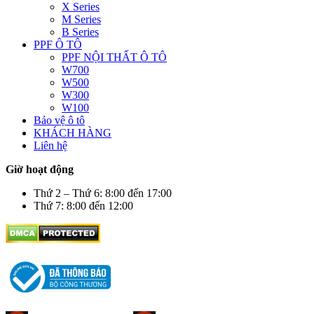
X Series
M Series
B Series
PPF Ô TÔ
PPF NỘI THẤT Ô TÔ
W700
W500
W300
W100
Bảo vệ ô tô
KHÁCH HÀNG
Liên hệ
Giờ hoạt động
Thứ 2 – Thứ 6: 8:00 đến 17:00
Thứ 7: 8:00 đến 12:00