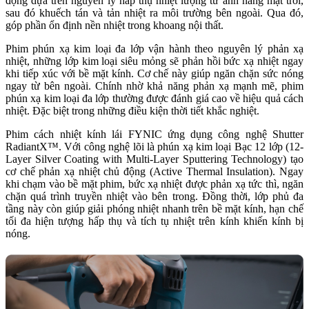
động dựa trên nguyên lý hấp thụ nhiệt lượng từ ánh nắng mặt trời,
sau đó khuếch tán và tản nhiệt ra môi trường bên ngoài. Qua đó,
góp phần ổn định nền nhiệt trong khoang nội thất.
Phim phún xạ kim loại đa lớp vận hành theo nguyên lý phản xạ
nhiệt, những lớp kim loại siêu mỏng sẽ phản hồi bức xạ nhiệt ngay
khi tiếp xúc với bề mặt kính. Cơ chế này giúp ngăn chặn sức nóng
ngay từ bên ngoài. Chính nhờ khả năng phản xạ mạnh mẽ, phim
phún xạ kim loại đa lớp thường được đánh giá cao về hiệu quả cách
nhiệt. Đặc biệt trong những điều kiện thời tiết khắc nghiệt.
Phim cách nhiệt kính lái FYNIC ứng dụng công nghệ Shutter
RadiantX™. Với công nghệ lõi là phún xạ kim loại Bạc 12 lớp (12-
Layer Silver Coating with Multi-Layer Sputtering Technology) tạo
cơ chế phản xạ nhiệt chủ động (Active Thermal Insulation). Ngay
khi chạm vào bề mặt phim, bức xạ nhiệt được phản xạ tức thì, ngăn
chặn quá trình truyền nhiệt vào bên trong. Đồng thời, lớp phủ đa
tầng này còn giúp giải phóng nhiệt nhanh trên bề mặt kính, hạn chế
tối đa hiện tượng hấp thụ và tích tụ nhiệt trên kính khiến kính bị
nóng.