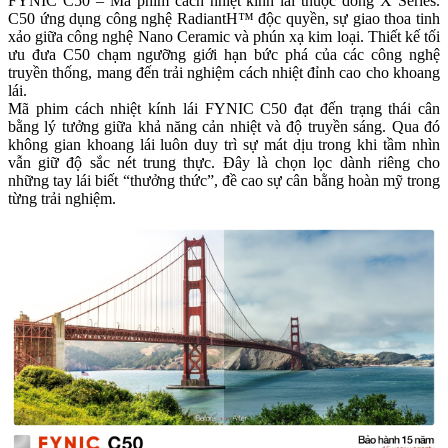
FYNIC C50 – Mã phim cách nhiệt kính lái thuộc dòng X Series.
C50 ứng dụng công nghệ RadiantH™ độc quyền, sự giao thoa tinh
xảo giữa công nghệ Nano Ceramic và phún xạ kim loại. Thiết kế tối
ưu đưa C50 chạm ngưỡng giới hạn bức phá của các công nghệ
truyền thống, mang đến trải nghiệm cách nhiệt đỉnh cao cho khoang
lái.
Mã phim cách nhiệt kính lái FYNIC C50 đạt đến trạng thái cân
bằng lý tưởng giữa khả năng cản nhiệt và độ truyền sáng. Qua đó
không gian khoang lái luôn duy trì sự mát dịu trong khi tầm nhìn
vẫn giữ độ sắc nét trung thực. Đây là chọn lọc dành riêng cho
những tay lái biết “thưởng thức”, đề cao sự cân bằng hoàn mỹ trong
từng trải nghiệm.