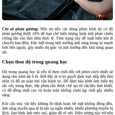
Chỉ số phản gương:
Nên ưu tiên các dòng phim kính lái có độ
phản gương dưới 10% để hạn chế hiện tượng hình ảnh phản chiếu
chồng lấn vào tầm nhìn thực tế. Tình trạng này dễ xuất hiện khi di
chuyển ban đêm. Đặc biệt trong môi trường ánh sáng trong xe mạnh
hơn bên ngoài, gây nhiễu thị giác và ảnh hưởng đến khả năng quan
sát.
Chọn theo độ trong quang học
Độ trong quang học là yếu tố then chốt đối với phim cách nhiệt sử
dụng cho kính lái ô tô. Bởi đây là vị trí quyết định trực tiếp đến tầm
nhìn và độ an toàn khi vận hành xe. Để đảm bảo hình ảnh hiển thị
sắc nét, trung thực, lớp phim cần được chế tạo từ vật liệu tinh khiết,
có độ đồng nhất cao và hoàn toàn không chứa tạp chất gây nhiễu
sáng.
Khi cấu trúc vật liệu không ổn định hoặc bề mặt không đồng đều,
ánh sáng truyền qua sẽ bị tán xạ ngẫu nhiên, khiến phương truyền bị
lệch, làm hình ảnh méo mó, giảm độ rõ nét. Hiện tượng này trở nên