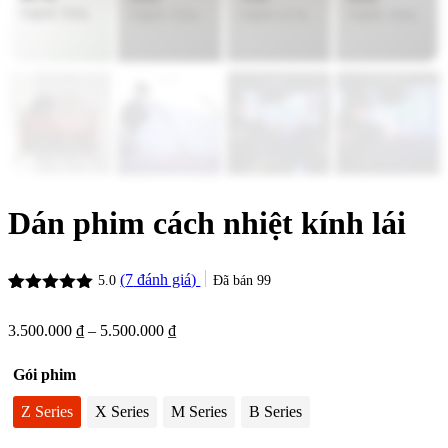
Dán phim cách nhiệt kính lái
(
7
đánh giá)
Đã bán
99
5.0
5.0
7
trên 5
dựa trên
Khoảng
3.500.000
₫
–
5.500.000
₫
đánh giá
giá:
từ
Gói phim
3.500.000 ₫
đến
Z Series
X Series
M Series
B Series
5.500.000 ₫