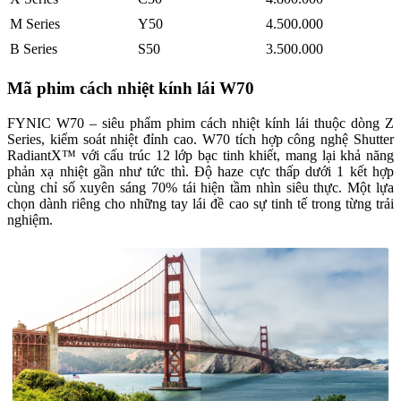
M Series
Y50
4.500.000
B Series
S50
3.500.000
Mã phim cách nhiệt kính lái W70
FYNIC W70 – siêu phẩm phim cách nhiệt kính lái thuộc dòng Z
Series, kiểm soát nhiệt đỉnh cao. W70 tích hợp công nghệ Shutter
RadiantX™ với cấu trúc 12 lớp bạc tinh khiết, mang lại khả năng
phản xạ nhiệt gần như tức thì. Độ haze cực thấp dưới 1 kết hợp
cùng chỉ số xuyên sáng 70% tái hiện tầm nhìn siêu thực. Một lựa
chọn dành riêng cho những tay lái đề cao sự tinh tế trong từng trải
nghiệm.