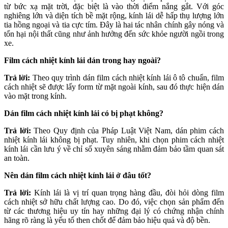
từ bức xạ mặt trời, đặc biệt là vào thời điểm nắng gắt. Với góc
nghiêng lớn và diện tích bề mặt rộng, kính lái dễ hấp thụ lượng lớn
tia hồng ngoại và tia cực tím. Đây là hai tác nhân chính gây nóng và
tổn hại nội thất cũng như ảnh hưởng đến sức khỏe người ngồi trong
xe.
Film cách nhiệt kính lái dán trong hay ngoài?
Trả lời:
Theo quy trình dán film cách nhiệt kính lái ô tô chuẩn, film
cách nhiệt sẽ được lấy form từ mặt ngoài kính, sau đó thực hiện dán
vào mặt trong kính.
Dán film cách nhiệt kính lái có bị phạt không?
Trả lời:
Theo Quy định của Pháp Luật Việt Nam, dán phim cách
nhiệt kính lái không bị phạt. Tuy nhiên, khi chọn phim cách nhiệt
kính lái cần lưu ý về chỉ số xuyên sáng nhằm đảm bảo tầm quan sát
an toàn.
Nên dán film cách nhiệt kính lái ở đâu tốt?
Trả lời:
Kính lái là vị trí quan trọng hàng đầu, đòi hỏi dòng film
cách nhiệt sở hữu chất lượng cao. Do đó, việc chọn sản phẩm đến
từ các thương hiệu uy tín hay những đại lý có chứng nhận chính
hãng rõ ràng là yếu tố then chốt để đảm bảo hiệu quả và độ bền.