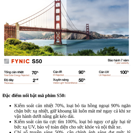
Đặc điểm nổi bật mã phim S50:
Kiểm soát cản nhiệt 70%, loại bỏ tia hồng ngoại 90% ngăn
chặn bức xạ nhiệt, giữ khoang lái luôn mát mẻ ngay cả khi xe
vận hành dưới nắng gắt kéo dài.
Kiểm soát cản tia cực tím 100%, loại bỏ nguy cơ gây hại từ
bức xạ UV, bảo vệ toàn diện cho sức khỏe và nội thất xe.
Chỉ số truyền sáng 50%, cân chỉnh ánh sáng đạt mức lý