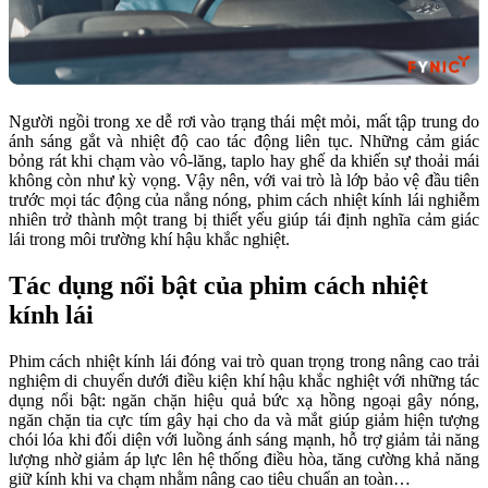
Người ngồi trong xe dễ rơi vào trạng thái mệt mỏi, mất tập trung do
ánh sáng gắt và nhiệt độ cao tác động liên tục. Những cảm giác
bỏng rát khi chạm vào vô-lăng, taplo hay ghế da khiến sự thoải mái
không còn như kỳ vọng. Vậy nên, với vai trò là lớp bảo vệ đầu tiên
trước mọi tác động của nắng nóng, phim cách nhiệt kính lái nghiễm
nhiên trở thành một trang bị thiết yếu giúp tái định nghĩa cảm giác
lái trong môi trường khí hậu khắc nghiệt.
Tác dụng nổi bật của phim cách nhiệt
kính lái
Phim cách nhiệt kính lái đóng vai trò quan trọng trong nâng cao trải
nghiệm di chuyển dưới điều kiện khí hậu khắc nghiệt với những tác
dụng nổi bật: ngăn chặn hiệu quả bức xạ hồng ngoại gây nóng,
ngăn chặn tia cực tím gây hại cho da và mắt giúp giảm hiện tượng
chói lóa khi đối diện với luồng ánh sáng mạnh, hỗ trợ giảm tải năng
lượng nhờ giảm áp lực lên hệ thống điều hòa, tăng cường khả năng
giữ kính khi va chạm nhằm nâng cao tiêu chuẩn an toàn…