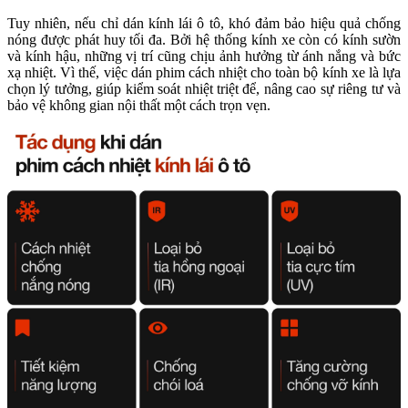
Tuy nhiên, nếu chỉ dán kính lái ô tô, khó đảm bảo hiệu quả chống
nóng được phát huy tối đa. Bởi hệ thống kính xe còn có kính sườn
và kính hậu, những vị trí cũng chịu ảnh hưởng từ ánh nắng và bức
xạ nhiệt. Vì thế, việc dán phim cách nhiệt cho toàn bộ kính xe là lựa
chọn lý tưởng, giúp kiểm soát nhiệt triệt để, nâng cao sự riêng tư và
bảo vệ không gian nội thất một cách trọn vẹn.