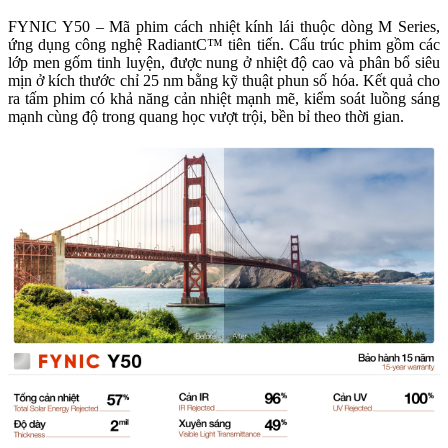
FYNIC Y50 – Mã phim cách nhiệt kính lái thuộc dòng M Series,
ứng dụng công nghệ RadiantC™ tiên tiến. Cấu trúc phim gồm các
lớp men gốm tinh luyện, được nung ở nhiệt độ cao và phân bổ siêu
mịn ở kích thước chỉ 25 nm bằng kỹ thuật phun số hóa. Kết quả cho
ra tấm phim có khả năng cản nhiệt mạnh mẽ, kiểm soát luồng sáng
mạnh cùng độ trong quang học vượt trội, bền bỉ theo thời gian.