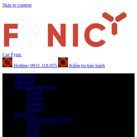
Skip to content
Car Fynic
Hotline: 0931.118.055
Kiểm tra bảo hành
Trang chủ
Giới thiệu
Phim cách nhiệt ô tô
Z Series
X Series
M Series
B Series
PPF Ô TÔ
PPF NỘI THẤT Ô TÔ
W700
W500
W300